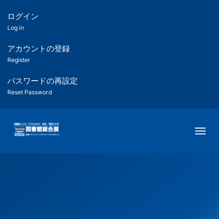
メ
イ
ログイン
匿
ン
Log in
コ
名
ン
アカウントの登録
ユ
テ
Register
ン
ー
ツ
パスワードの再設定
に
Reset Password
ザ
移
動
ー
Togg
用
メ
ニ
ュ
ー