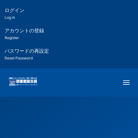
メ
イ
ログイン
匿
ン
Log in
コ
名
ン
アカウントの登録
ユ
テ
Register
ン
ー
ツ
パスワードの再設定
に
Reset Password
ザ
移
動
ー
Togg
用
メ
ニ
ュ
ー