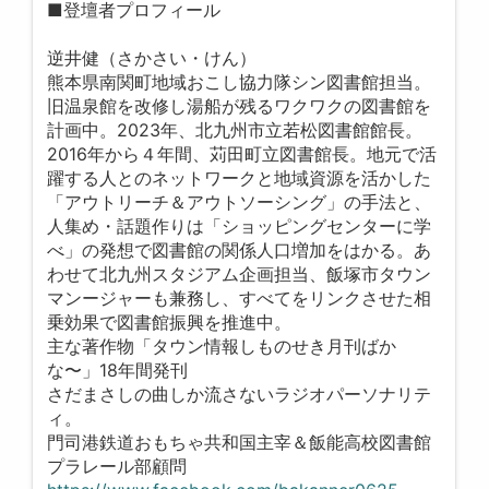
■登壇者プロフィール
逆井健（さかさい・けん）
熊本県南関町地域おこし協力隊シン図書館担当。
旧温泉館を改修し湯船が残るワクワクの図書館を
計画中。2023年、北九州市立若松図書館館長。
2016年から４年間、苅田町立図書館長。地元で活
躍する人とのネットワークと地域資源を活かした
「アウトリーチ＆アウトソーシング」の手法と、
人集め・話題作りは「ショッピングセンターに学
べ」の発想で図書館の関係人口増加をはかる。あ
わせて北九州スタジアム企画担当、飯塚市タウン
マンージャーも兼務し、すべてをリンクさせた相
乗効果で図書館振興を推進中。
主な著作物「タウン情報しものせき月刊ばか
な〜」18年間発刊
さだまさしの曲しか流さないラジオパーソナリテ
ィ。
門司港鉄道おもちゃ共和国主宰＆飯能高校図書館
プラレール部顧問