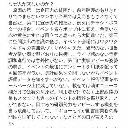
なぜ人が来ないのか？
原因の第一は企画力の貧困だ。前年踏襲のありきた
りでつまらないマンネリ企画では見向きもされなくて
当然だ。第二に宣伝力の稚拙さ。例えばチラシ・ポス
ターの場合、イベント名をポップ体に変え、色使いを
赤や黄色にすれば目立つと思ったら大間違いだ。第三
に空間演出の意識の低さ。イベント会場にはワクワク
ドキドキの雰囲気づくりが不可欠だ。愛想のない担当
者が暗い顏で型どおりに挨拶し、ライブ感のない予定
調和進行では意外性がない。第四に実績アピール姿勢
の弱さ。イベントの最後にアンケートを用紙を配って
も回答率が低い。集計結果を公開しないからイベント
評価データを知るすべがない。イベント報告記事をホ
ームページ上に残していない。載せては消すニュース
欄だけでは賽の河原だ。利用者だけでなく上部組織の
長もスタッフも過去のイベントの情報を振り返ること
ができない。日ごろの研鑽努力をアピールする機会を
自ら放棄しておいて、「ギョーセイが図書館業務の専
門性を理解してくれない」などとどの口が言えるの
か。