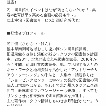
担当）
2)「図書館のイベントはなぜ"刺さらない"のか!?～集
客×教育効果を高める企画の必要条件～」
仁上幸治（図書館サービス計画研究所代表）
■登壇者プロフィール
逆井健（さかさい・けん）
熊本県南関町地域おこし協力隊シン図書館担当。
旧温泉館を改修し湯船が残るワクワクの図書館を計画
中。2023年、北九州市立若松図書館館長。2016年か
ら４年間、苅田町立図書館長。地元で活躍する人との
ネットワークと地域資源を活かした「アウトリーチ＆
アウトソーシング」の手法と、人集め・話題作りは
「ショッピングセンターに学べ」の発想で図書館の関
係人口増加をはかる。あわせて北九州スタジアム企画
担当、飯塚市タウンマンージャーも兼務し、すべてを
リンクさせた相乗効果で図書館振興を推進中。
主な著作物「タウン情報しものせき月刊ばかな〜」18
年間発刊