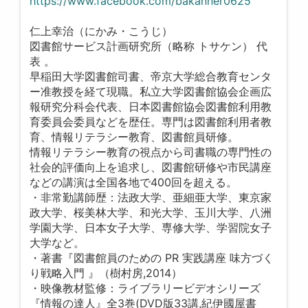
https://www.facebook.com/bakanner0625
仁上幸治（にかみ・こうじ）
図書館サービス計画研究所（略称 トサケン） 代
表 。
早稲田大学図書館司書、帝京大学総合教育センタ
ー准教授を経て現職。私立大学図書館協会企画広
報研究分科会代表、日本図書館協会図書館利用教
育委員会委員などを歴任。専門は図書館利用者教
育、情報リテラシー教育、図書館員研修。
情報リテラシー教育の視点から司書職の専門性の
社会的評価向上を追求し、図書館研修や市民講座
などの講演は全国各地で400回を超える。
・非常勤講師歴：法政大学、亜細亜大学、東京家
政大学、桜美林大学、和光大学、玉川大学、八洲
学園大学、日本女子大学、専修大学、学習院女子
大学など。
・著書『図書館員のための PR 実践講座 味方づく
り戦略入門 』（樹村房,2014）
・映像教材監修：ライブラリービデオシリーズ
『情報の達人』全3巻(DVD版33講,紀伊國屋書