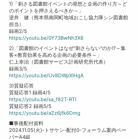
1)「刺さる図書館イベントの発想と企画の作り方～ど
のポイントを押さえるべきか～」
逆井 健（熊本県南関町地域おこし協力隊シン図書館
担当）
録画2/5
https://youtu.be/0Y73BwNh3X8
2)「図書館のイベントはなぜ"刺さらない"のか!?～集
客×教育効果を高める企画の必要条件～」
仁上幸治（図書館サービス計画研究所代表）
録画3/5
https://youtu.be/Uv8DWpXIHgA
3)質疑応答
質疑応答1 録画4/5
https://youtu.be/sa_f82T-RTI
質疑応答2 録画5/5
https://youtu.be/aZz6jfk6Dmg
■事後配付資料
2024.11.05(火)-トサケン-配付0-フォーラム案内ペー
パーA4縦