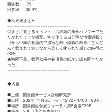
回答数 79
回答率 35.9%
◆記述総まとめ
------------------------------------
◎まさに刺さるイベント。広辞苑の角かハンマーでた
たかれたような衝撃。すぐ使える自分事な情報満載で
目から甲羅の刺激的で濃密な熱い講義の熱量にどんど
んと飲まれて笑いながら楽しく叱られた感じの納得の
90分。
▲時間不足。教育効果や各項目の細かい話も聞きたか
った。
------------------------------------
◆内容
■主催：図書館サービス計画研究所
■日時：2024年11月5日（火）15:30～17:00（90分）
■場所：図書館総合展フォーラム第5会場F205
■座席：200（予約制先着順）