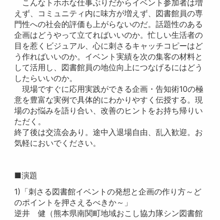
こんなトホホな仕事ぶりだからイベント参加者は増
えず、コミュニティ内に味方が増えず、図書館員の専
門性への社会的評価も上がらないのだ。話題性のある
企画はどうやって立てればいいのか。忙しい生活者の
目を惹くビジュアル、心に刺さるキャッチコピーはど
う作ればいいのか。イベント実績を次の集客の材料と
して活用し、図書館員の地位向上につなげるにはどう
したらいいのか。
現場ですぐに応用実践ができる企画・告知術10の極
意を豊富な実例で具体的にわかりやすく伝授する。現
場のお悩みを語り合い、改善のヒントをお持ち帰りい
ただく。
終了後は交流会あり。途中入退場自由、乱入歓迎。お
気軽においでください。
■演題
1)「刺さる図書館イベントの発想と企画の作り方～ど
のポイントを押さえるべきか～」
逆井 健（熊本県南関町地域おこし協力隊シン図書館