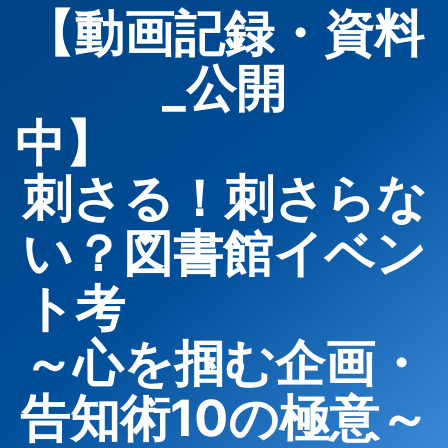
【動画記録・資料
_公開
中
刺さる！刺さらな
い？図書館イベン
ト考
～心を掴む企画・
告知術10の極意～