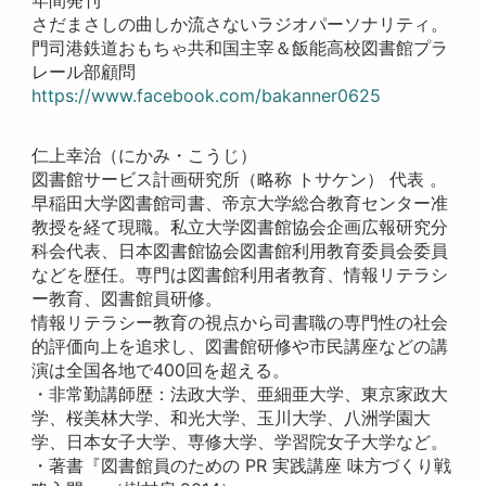
さだまさしの曲しか流さないラジオパーソナリティ。
門司港鉄道おもちゃ共和国主宰＆飯能高校図書館プラ
レール部顧問
https://www.facebook.com/bakanner0625
仁上幸治（にかみ・こうじ）
図書館サービス計画研究所（略称 トサケン） 代表 。
早稲田大学図書館司書、帝京大学総合教育センター准
教授を経て現職。私立大学図書館協会企画広報研究分
科会代表、日本図書館協会図書館利用教育委員会委員
などを歴任。専門は図書館利用者教育、情報リテラシ
ー教育、図書館員研修。
情報リテラシー教育の視点から司書職の専門性の社会
的評価向上を追求し、図書館研修や市民講座などの講
演は全国各地で400回を超える。
・非常勤講師歴：法政大学、亜細亜大学、東京家政大
学、桜美林大学、和光大学、玉川大学、八洲学園大
学、日本女子大学、専修大学、学習院女子大学など。
・著書『図書館員のための PR 実践講座 味方づくり戦