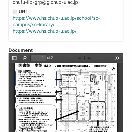
chufu-lib-grp@g.chuo-u.ac.jp
URL
https://www.hs.chuo-u.ac.jp/school/sc-
campus/sc-library/
https://www.hs.chuo-u.ac.jp/
Document