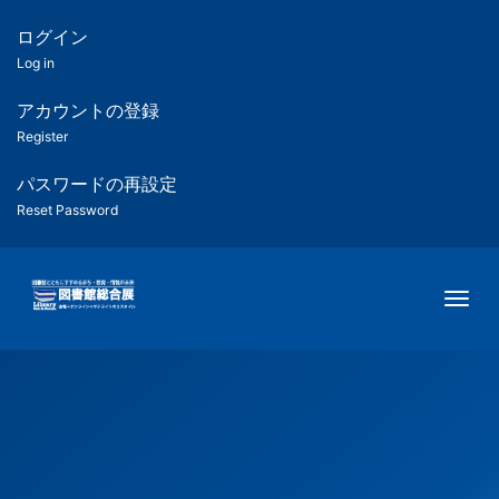
メ
イ
ログイン
匿
ン
Log in
コ
名
ン
アカウントの登録
ユ
テ
Register
ン
ー
ツ
パスワードの再設定
に
Reset Password
ザ
移
動
ー
Togg
用
メ
ニ
ュ
ー