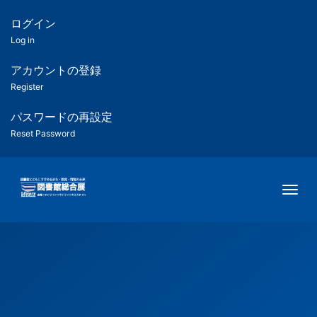
メ
イ
ログイン
匿
ン
Log in
コ
名
ン
アカウントの登録
ユ
テ
Register
ン
ー
ツ
パスワードの再設定
に
Reset Password
ザ
移
動
ー
Togg
用
メ
ニ
ュ
ー