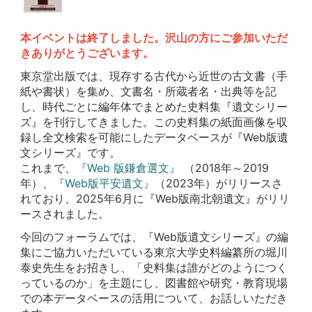
本イベントは終了しました。沢山の方にご参加いただ
きありがとうございます。
東京堂出版では、現存する古代から近世の古文書（手
紙や書状）を集め、文書名・所蔵者名・出典等を記
し、時代ごとに編年体でまとめた史料集『遺文シリー
ズ』を刊行してきました。この史料集の紙面画像を収
録し全文検索を可能にしたデータベースが『Web版遺
文シリーズ』です。
これまで、
『Web 版鎌倉選文』
（2018年～2019
年）、
『Web版平安遺文』
（2023年）がリリースさ
れており、2025年6月に『Web版南北朝遺文』がリリ
ースされました。
今回のフォーラムでは、『Web版遺文シリーズ』の編
集にご協力いただいている東京大学史料編纂所の堀川
泰史先生をお招きし、「史料集は誰がどのようにつく
っているのか」を主題にし、図書館や研究・教育現場
での本データベースの活用について、お話しいただき