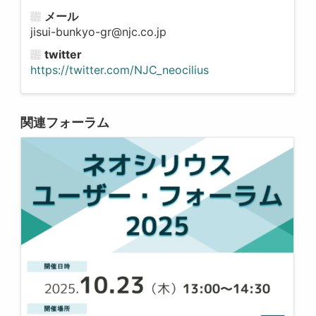
メール
jisui-bunkyo-gr@njc.co.jp
twitter
https://twitter.com/NJC_neocilius
関連フォーラム