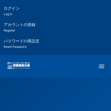
メ
イ
ログイン
匿
ン
Log in
コ
名
ン
アカウントの登録
ユ
テ
Register
ン
ー
ツ
パスワードの再設定
に
Reset Password
ザ
移
動
ー
Togg
用
メ
ニ
ュ
ー