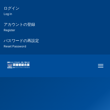
メ
イ
ログイン
匿
ン
Log in
コ
名
ン
アカウントの登録
ユ
テ
Register
ン
ー
ツ
パスワードの再設定
に
Reset Password
ザ
移
動
ー
Togg
用
メ
ニ
ュ
ー