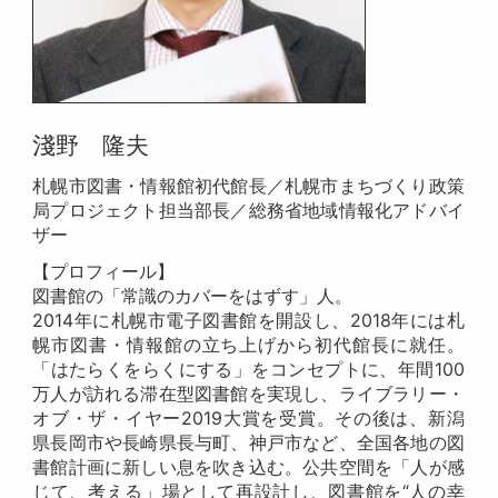
淺野 隆夫
札幌市図書・情報館初代館長／札幌市まちづくり政策
局プロジェクト担当部長／
総務省地域情報化アドバイ
ザー
【プロフィール】
図書館の「常識のカバーをはずす」人。
2014年に札幌市電子図書館を開設し、2018年には札
幌市図書・情報館の立ち上げから初代館長に就任。
「はたらくをらくにする」をコンセプトに、年間100
万人が訪れる滞在型図書館を実現し、
ライブラリー・
オブ・ザ・イヤー2019大賞を受賞。その後は、新潟
県長岡市や長崎県長与町、神戸市など、全国各地の図
書館計画に新しい息を吹き込む。公共空間を「人が感
じて、考える」場として再設計し、図書館を“人の幸