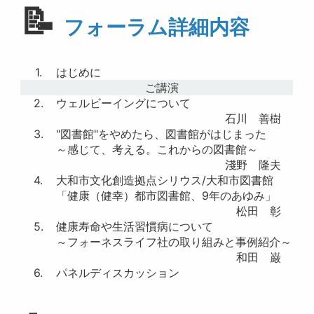
📝
フォーラム詳細内容
1.
はじめに
ご講演
2.
ウェルビーイングについて
石川 善樹 氏
3.
"図書館"をやめたら、図書館がはじまった
～感じて、考える。これからの図書館～
淺野 隆夫 氏
4.
大和市文化創造拠点シリウス/大和市図書館
「健康（健幸）都市図書館、9年のあゆみ」
松田 彰 氏
5.
健康寿命や生活習慣病について
～フォーネスライフ社の取り組みと事例紹介～
和田 巌 氏
6.
パネルディスカッション