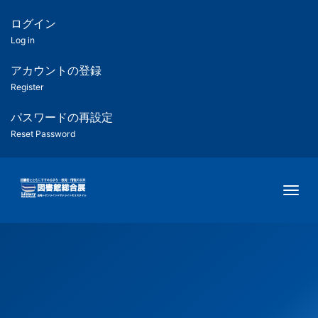
メ
イ
ログイン
匿
ン
Log in
コ
名
ン
アカウントの登録
ユ
テ
Register
ン
ー
ツ
パスワードの再設定
に
Reset Password
ザ
移
動
ー
Togg
用
メ
ニ
ュ
ー