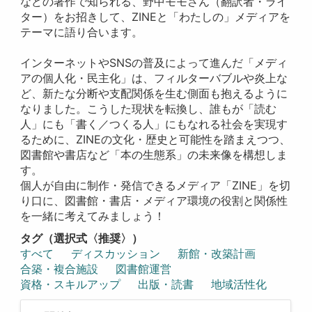
などの著作で知られる、野中モモさん（翻訳者・ライ
ター）をお招きして、ZINEと「わたしの」メディアを
テーマに語り合います。
インターネットやSNSの普及によって進んだ「メディ
アの個人化・民主化」は、フィルターバブルや炎上な
ど、新たな分断や支配関係を生む側面も抱えるように
なりました。こうした現状を転換し、誰もが「読む
人」にも「書く／つくる人」にもなれる社会を実現す
るために、ZINEの文化・歴史と可能性を踏まえつつ、
図書館や書店など「本の生態系」の未来像を構想しま
す。
個人が自由に制作・発信できるメディア「ZINE」を切
り口に、図書館・書店・メディア環境の役割と関係性
を一緒に考えてみましょう！
タグ（選択式〈推奨〉）
すべて
ディスカッション
新館・改築計画
合築・複合施設
図書館運営
資格・スキルアップ
出版・読書
地域活性化