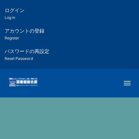
メ
イ
ログイン
匿
ン
Log in
コ
名
ン
アカウントの登録
ユ
テ
Register
ン
ー
ツ
パスワードの再設定
に
Reset Password
ザ
移
動
ー
Togg
用
メ
ニ
ュ
ー