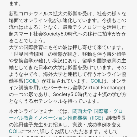
ます。
新型コロナウィルス拡大の影響を受け、社会の様々な
場面でオンライン化が加速化しています。今後もこの
流れは止まることなく、最新テクノロジーを活用した
超スマート社会Society5.0時代への移行に拍車がかか
ることでしょう。
大学の国際教育にもその波は押し寄せて来ています。
「世界同時鎖国」の状態が続き、移動を伴う海外留学
や交換留学が難しい状況にあり、留学を国際教育の主
軸としてきた日本の大学は影響を受けています。その
ような中で今、海外大学と連携して行うオンライン協
働学習(
COIL
）が注目されています。
COIL
は、オンラ
イン講義を用いたバーチャル留学(Virtual Exchange)
の一つの形であり、Society5.0時代では主流の学び方
となりうるポテンシャルを持っています。
本オンラインセミナーでは、
関西大学 国際部・グロ
ーバル教育イノベーション推進機構（IIGE）
副機構長
の池田佳子先生をお招きし、実践・成功事例を交え
COIL
について詳しくお話しいただきます。そして