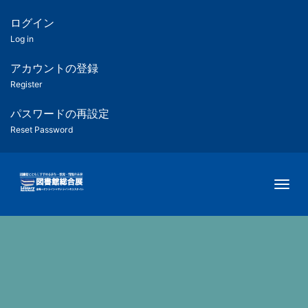
メ
イ
ログイン
匿
ン
Log in
コ
名
ン
アカウントの登録
ユ
テ
Register
ン
ー
ツ
パスワードの再設定
に
Reset Password
ザ
移
動
ー
Togg
用
メ
ニ
ュ
ー