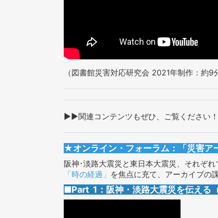
（図書館災害対応研究会 2021年制作：約9
▶▶関連コンテンツもぜひ、ご覧ください
★
オンライン・フォーラム：「災害ア
阪神･淡路大震災と東日本大震災、それぞれ
「時の経過」
を焦点に充て、アーカイブの
■Part 1：阪神・淡路大震災を伝える