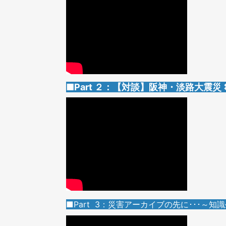
■Part ２：【対談】阪神・淡路大震災
■Part 3：災害アーカイブの先に･･･～知