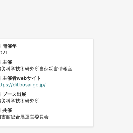
開催年
021
主催
防災科学技術研究所自然災害情報室
主催者webサイト
ttps://dil.bosai.go.jp/
ブース出展
防災科学技術研究所
共催
図書館総合展運営委員会