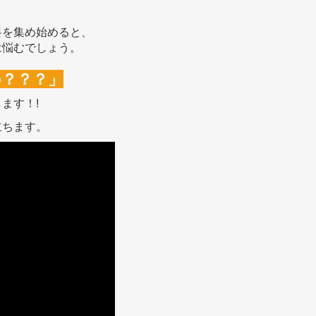
料を集め始めると、
は悩むでしょう。
？？？」
ます！!
立ちます。