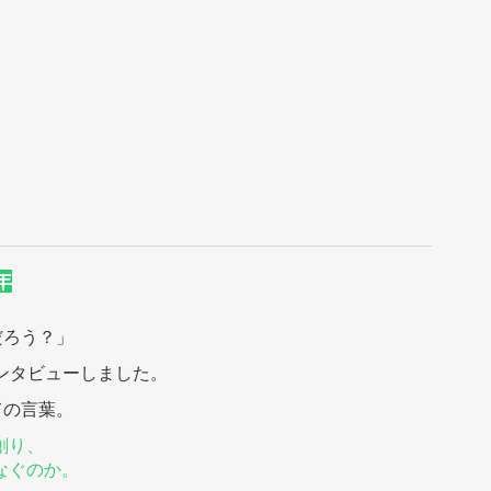
年
だろう？」
インタビューしました。
ての言葉。
創り、
なぐのか。