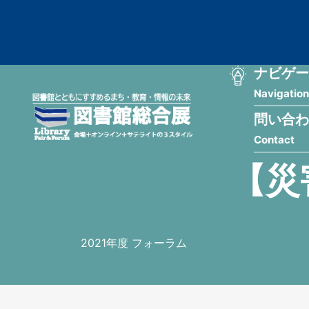
メ
匿
イ
ン
名
コ
ン
メ
ナビゲー
ユ
テ
Navigation
イ
ン
ー
ツ
問い合わ
ン
ザ
に
Contact
移
ナ
ー
動
【災
ビ
用
ゲ
メ
ー
ニ
2021年度 フォーラム
シ
ュ
ョ
ー