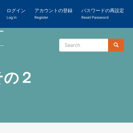
ログイン
アカウントの登録
パスワードの再設定
Log in
Register
Reset Password
ー
Search
Search
検
索
その２