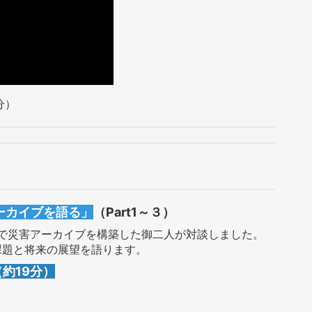
分）
！
ーカイブを語る」
（Part1～３）
で災害アーカイブを構築した御二人が対談しました。
課題と将来の展望を語ります。
（約19分）