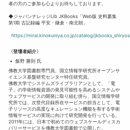
者の方のご参加も心よりお待ちしております。
◆ジャパンナレッジLib JKBooks「Web版 史料纂集
第1期 古記録編 平安・鎌倉・南北朝」
https://mirai.kinokuniya.co.jp/catalog/jkbooks_shiryo
〈登壇者紹介〉
飯野 勝則 氏
佛教大学図書館専門員。国立情報学研究所オープンサ
イエンス基盤研究センター特任研究員。
佛教大学でシステムズライブラリアンとして、「電
子」の学術情報資源の発見可能性を高めるシステムや
ウェブサービスの開発に取り組む傍ら、国立情報学研
究所では、次世代目録所在サービスの担当として、電
子リソースの高度なキュレーション機能を有する学術
情報サービスの実現に向けて研究開発を行っている。
2011年には、日本で初めてのウェブスケールディスカ
バリーサービスを佛教大学図書館で公開した。