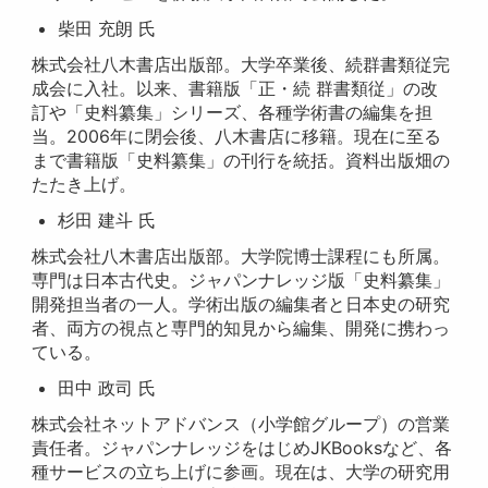
柴田 充朗 氏
株式会社八木書店出版部。大学卒業後、続群書類従完
成会に入社。以来、書籍版「正・続 群書類従」の改
訂や「史料纂集」シリーズ、各種学術書の編集を担
当。2006年に閉会後、八木書店に移籍。現在に至る
まで書籍版「史料纂集」の刊行を統括。資料出版畑の
たたき上げ。
杉田 建斗 氏
株式会社八木書店出版部。大学院博士課程にも所属。
専門は日本古代史。ジャパンナレッジ版「史料纂集」
開発担当者の一人。学術出版の編集者と日本史の研究
者、両方の視点と専門的知見から編集、開発に携わっ
ている。
田中 政司 氏
株式会社ネットアドバンス（小学館グループ）の営業
責任者。ジャパンナレッジをはじめJKBooksなど、各
種サービスの立ち上げに参画。現在は、大学の研究用