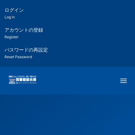
メ
イ
ログイン
匿
ン
Log in
コ
名
ン
アカウントの登録
ユ
テ
Register
ン
ー
ツ
パスワードの再設定
に
Reset Password
ザ
移
動
ー
Togg
用
メ
ニ
ュ
ー