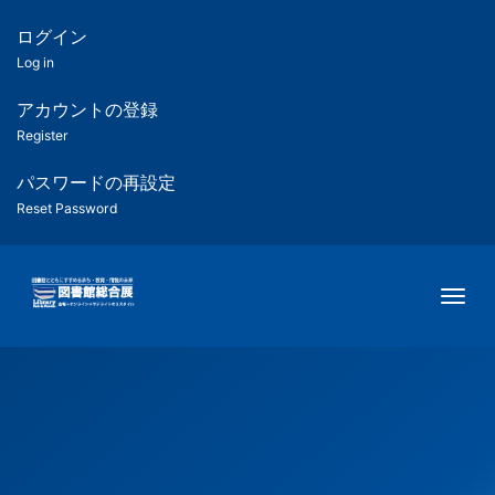
メ
イ
ログイン
匿
ン
Log in
コ
名
ン
アカウントの登録
ユ
テ
Register
ン
ー
ツ
パスワードの再設定
に
Reset Password
ザ
移
動
ー
Togg
用
メ
ニ
ュ
ー