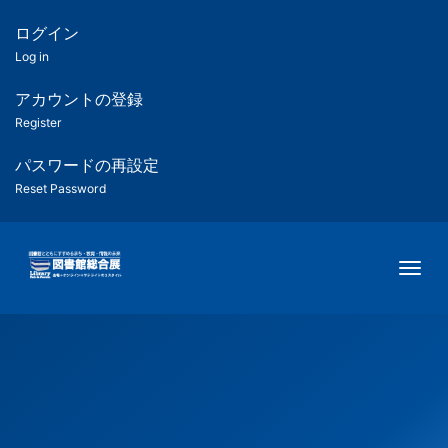
メ
イ
ログイン
匿
ン
Log in
コ
名
ン
アカウントの登録
ユ
テ
Register
ン
ー
ツ
パスワードの再設定
に
Reset Password
ザ
移
動
ー
Togg
用
メ
ニ
ュ
ー