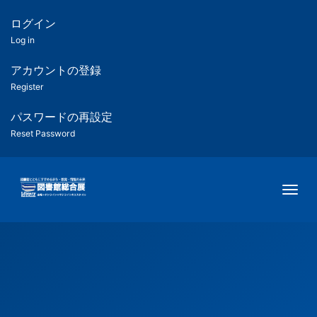
メ
イ
ログイン
匿
ン
Log in
コ
名
ン
アカウントの登録
ユ
テ
Register
ン
ー
ツ
パスワードの再設定
に
Reset Password
ザ
移
動
ー
Togg
用
メ
ニ
ュ
ー