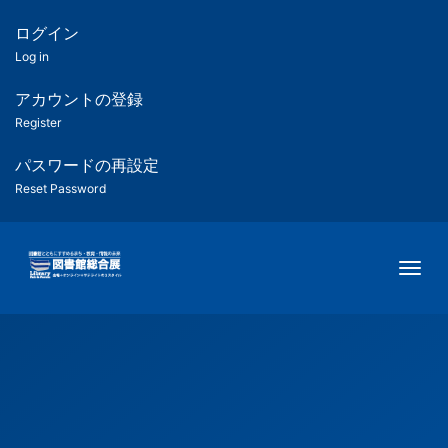
メ
イ
ログイン
匿
ン
Log in
コ
名
ン
アカウントの登録
ユ
テ
Register
ン
ー
ツ
パスワードの再設定
に
Reset Password
ザ
移
動
ー
Togg
用
メ
ニ
ュ
ー