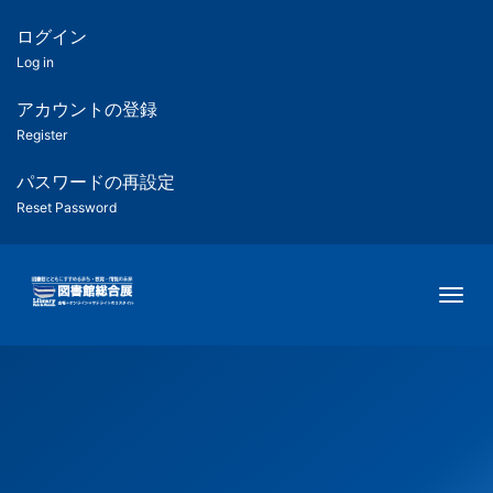
メ
イ
ログイン
匿
ン
Log in
コ
名
ン
アカウントの登録
ユ
テ
Register
ン
ー
ツ
パスワードの再設定
に
Reset Password
ザ
移
動
ー
Togg
用
メ
ニ
ュ
ー