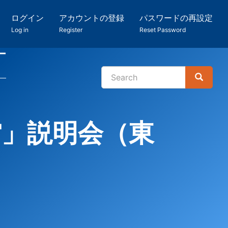
ログイン
アカウントの登録
パスワードの再設定
Log in
Register
Reset Password
ー
Search
Search
検
索
館」説明会（東