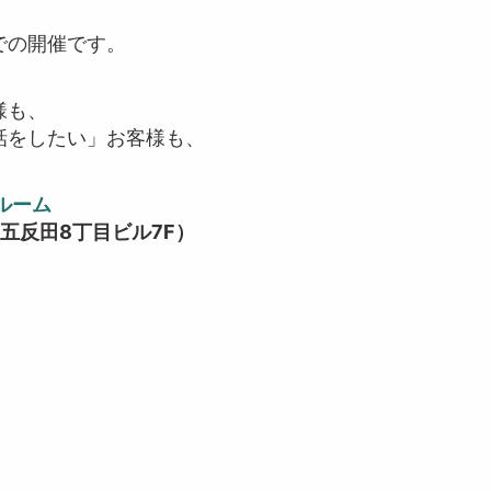
。
での開催です。
様も、
話をしたい」お客様も、
ルーム
五反田8丁目ビル7F）