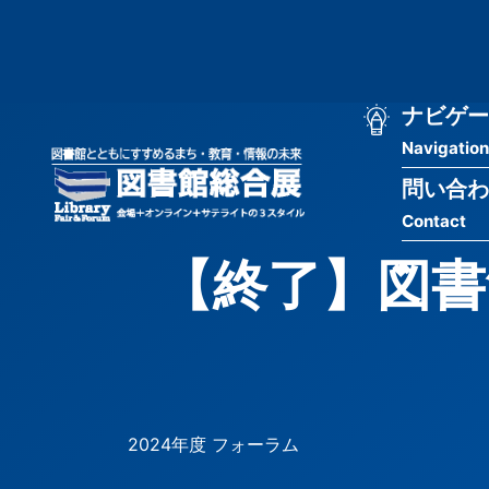
メ
匿
イ
ン
名
コ
ン
メ
ナビゲー
ユ
テ
Navigation
イ
ン
ー
ツ
問い合わ
ン
ザ
に
Contact
移
ナ
ー
動
【終了】図書
ビ
用
ゲ
メ
ー
ニ
シ
ュ
2024年度 フォーラム
ョ
ー