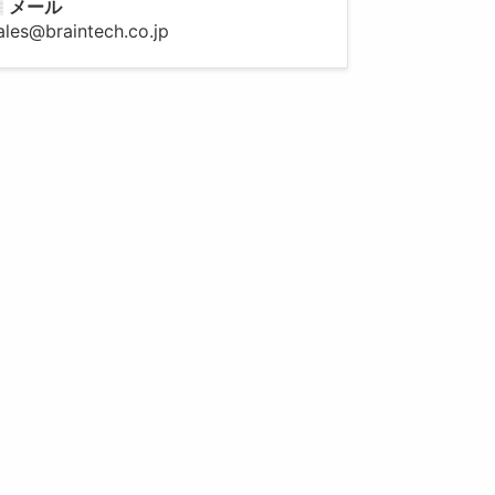
メール
ales@braintech.co.jp