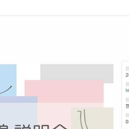
2
h
0