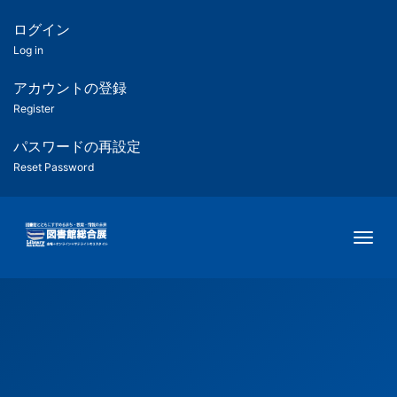
メ
イ
ログイン
匿
ン
Log in
コ
名
ン
アカウントの登録
ユ
テ
Register
ン
ー
ツ
パスワードの再設定
に
Reset Password
ザ
移
動
ー
Togg
用
メ
ニ
ュ
ー