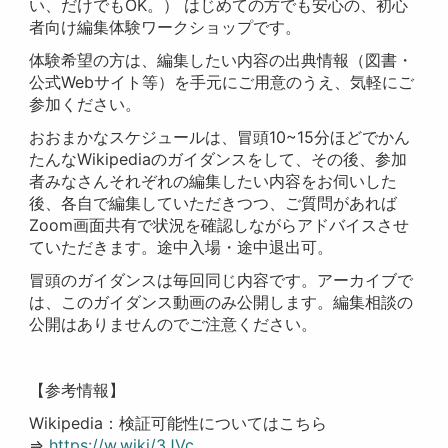
い、だけでもOK。） はじめての方でも安心の、初心
者向け編集体験ワークショップです。
体験希望の方は、編集したい内容の出典情報（図書・
公式Webサイト等）を手元にご用意のうえ、気軽にご
参加ください。
おおまかなスケジュールは、冒頭10~15分ほどでかん
たんなWikipediaのガイダンスをして、その後、参加
者みなさんそれぞれの編集したい内容をお伺いした
後、各自で編集していただきつつ、ご質問があれば
Zoom画面共有で状況を確認しながらアドバイスさせ
ていただきます。途中入場・途中退出可。
冒頭のガイダンスは毎回同じ内容です。アーカイブで
は、このガイダンス動画のみ公開します。編集相談の
公開はありませんのでご注意ください。
【参考情報】
Wikipedia：検証可能性についてはこちら
⇒
https://w.wiki/3JVc