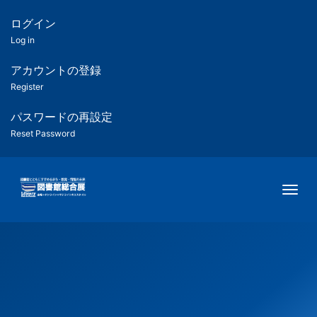
メ
イ
ログイン
匿
ン
Log in
コ
名
ン
アカウントの登録
ユ
テ
Register
ン
ー
ツ
パスワードの再設定
に
Reset Password
ザ
移
動
ー
Togg
用
メ
ニ
ュ
ー