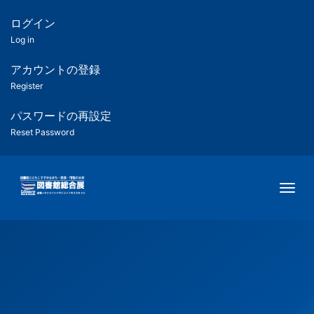
メ
イ
ログイン
匿
ン
Log in
コ
名
ン
アカウントの登録
ユ
テ
Register
ン
ー
ツ
パスワードの再設定
に
Reset Password
ザ
移
動
ー
Togg
用
メ
ニ
ュ
ー