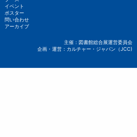
フ
イベント
ッ
ポスター
問い合わせ
タ
アーカイブ
ー
主催：図書館総合展運営委員会
企画・運営：カルチャー・ジャパン（JCC)