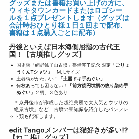
グッズまたは書籍お買い上げの方に、
ウィキタウンカードまたはロゴシー
ルを１点プレゼントします（グッズは
会計時おひとり様１日１回まで配布、
書籍は１点購入ごとに配布）
丹後といえば日本海側屈指の古代王
国！【古墳推しグッズ】
国史跡「網野銚子山古墳」整備完了記念 限定
「ごりょ
うくんTシャツ」
- M, Lサイズ
土器柄がかわいい！
「土器ドキ手ぬぐい」
何枚あっても困らない！
「前方後円墳柄の絞り染め手
ぬぐい」
２柄、３色あり
＊京丹後市が作成した超絶美麗で大人気とウワサの
「絶景古墳」など、古墳の豆知識を紹介したパンフレ
ット類も配布します。
edit Tangoメンバーは猫好きが多い⁉
【ねこ推しグッズ】