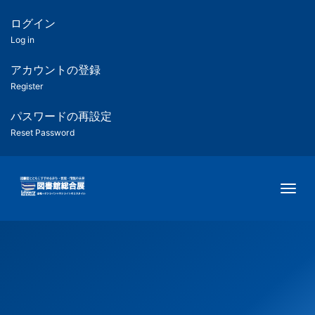
メ
イ
ログイン
匿
ン
Log in
コ
名
ン
アカウントの登録
ユ
テ
Register
ン
ー
ツ
パスワードの再設定
に
Reset Password
ザ
移
動
ー
Togg
用
メ
ニ
ュ
ー