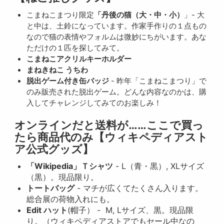
こまねこまつり限定
「丹後の猫（大・中・小）
」- 大
と中は、土鈴になっています。作家手作りの１点もの
なので猫の表情やフォルムは微妙にちがいます。あな
ただけの１匹を探してみて。
こまねこアクリルキーホルダー
まねきねこ うちわ
脱出ゲーム付き缶バッジ
- 昨年「こまねこまつり」で
のみ販売された脱出ゲーム。どんな内容なのかは、購
入してチャレンジしてみてのお楽しみ！
オンラインだと送料が……ここで買っ
たら商品代のみ【ウィキペディアスト
ア公式グッズ】
「Wikipedia」Ｔシャツ
- L（青・黒）, XLサイズ
（黒）。現品限り。
トートバッグ
- マチが広くてたくさん入ります。
総合展の荷物入れにも。
Edit ハット
(帽子） - M, Lサイズ、黒。現品限
り。（ウィキペディアストアでもセール中なの