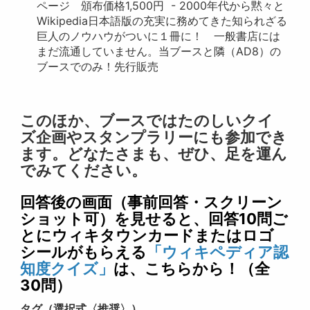
ページ 頒布価格1,500円 - 2000年代から黙々と
Wikipedia日本語版の充実に務めてきた知られざる
巨人のノウハウがついに１冊に！ 一般書店には
まだ流通していません。当ブースと隣（AD8）の
ブースでのみ！先行販売
このほか、ブースではたのしいクイ
ズ企画やスタンプラリーにも参加でき
ます。どなたさまも、ぜひ、足を運ん
でみてください。
回答後の画面（事前回答・スクリーン
ショット可）を見せると、回答10問ご
とにウィキタウンカードまたはロゴ
シールがもらえる
「ウィキペディア認
知度クイズ」
は、こちら
から！（全
30問）
タグ（選択式〈推奨〉）