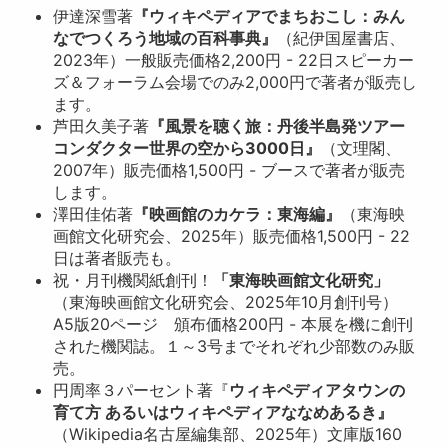
伊達深雪著
『ウィキペディアでまちおこし：みん
なでつくろう地域の百科事典』
（紀伊国屋書店、
2023年）一般販売価格2,200円 - 22日スピーカー
ズ＆フォーラム会場でのみ2,000円で著者が販売し
ます。
芦田久美子著
『風景を聴く旅：丹後半島発ツアー
コンダクター世界の空から3000日』
（文理閣、
2007年）販売価格1,500円 - ブースで著者が販売
します。
澤田佳佑著
『映画館のカケラ：東海編』
（東海映
画館文化研究会、2025年）販売価格1,500円 - 22
日は著者販売も。
祝・月刊機関紙創刊！
「東海映画館文化研究」
（東海映画館文化研究会、2025年10月創刊号）
A5版20ページ 頒布価格200円 - 本展を機に創刊
された機関誌。１～3号までそれぞれ少部数のみ販
売。
円周率３パーセント著『
ウィキペディアタウンの
育て方 あるいはウィキペディアななめあるき』
（Wikipedia名古屋編集部、2025年）文庫版160