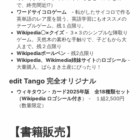
で、終売間近⁉）
ワードサイコロゲーム
- 転がしたサイコロで作る
英単語のレア度を競う、英語学習にもオススメの
テーブルゲーム。残１点限り。
Wikipedia〇×クイズ
- ３×３のシンプルな陣取り
ゲーム。天然木の素朴な手触りで、子どもから大
人まで。残２点限り
Wikipediaボールペン
- 残2点限り
Wikipedia、Wikimedia姉妹サイト
の
ロゴシール
-
大量購入、ばらまき土産にぴったり！
edit Tango 完全オリジナル
ウィキタウン・カード2025年版 全18種類セット
（Wikipedia ロゴシール付き
） - １組2,500円
（数量限定）
【書籍販売】