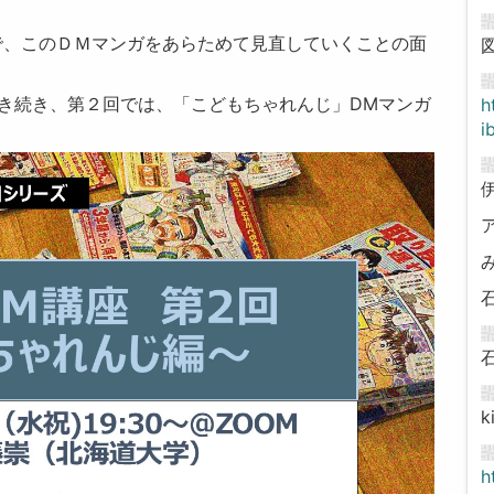
で、このＤＭマンガをあらためて見直していくことの面
き続き、第２回では、「こどもちゃれんじ」DMマンガ
h
i
k
h