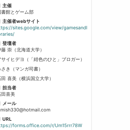
主催
図書館とゲーム部
主催者webサイト
ttps://sites.google.com/view/gamesandl
braries/
登壇者
伊藤 崇（北海道大学）
アサイヒデヨ（「紺色のひと」ブロガー）
みさき（マンガ司書）
石田 喜美（横浜国立大学）
担当者
石田喜美
メール
imish330@hotmail.com
URL
ttps://forms.office.com/r/Um15rrr78W