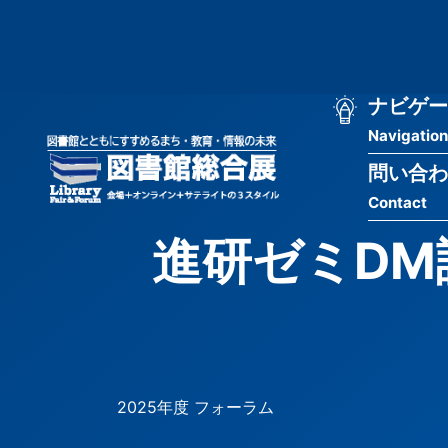
メ
匿
イ
ン
名
コ
ン
メ
ナビゲー
ユ
テ
Navigation
イ
ン
ー
ツ
問い合わ
ン
ザ
に
Contact
移
ナ
ー
動
進研ゼミD
ビ
用
ゲ
メ
ー
ニ
シ
ュ
2025年度 フォーラム
ョ
ー