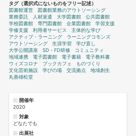
タグ（選択式にないものをフリー記述）
図書館運営
図書館業務のアウトソーシング
業務委託
人材派遣
大学図書館
公共図書館
学校図書館
専門図書館
企業図書館
学習支援
学修支援
利用者サービス
主体的な学び
アクティブ・ラーニング
ラーニングコモンズ
アウトソーシング
生涯学習
学び直し
大学公開講座
SD・FD研修
コミュニティ
地域連携
電子図書館
電子書籍
電子教科書
ウィズコロナ
ブックカフェ
ものづくり
文化芸術施設
学びの場
交流拠点
地域創生
丸善雄松堂
開催年
2020
対象
どなたでも
出展社