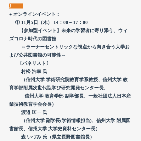
》
●
オンラインイベント：
① 11月5日（木） 14：00～17：00
【参加型イベント】未来の学習者に寄り添う、ウィ
ズコロナ時代の図書館
～ラーナーセントリックな視点から向き合う大学お
よび公共図書館の可能性～
〔パネリスト〕
村松 浩幸 氏
（
信州大学 学術研究院教育学系教授、信州大学 教
育学部附属次世代型学び研究開発センター長、
信州大学 教育学部 副学部長、一般社団法人日本産
業技術教育学会会長）
渡邉 匡一 氏
（信州大学 副学長(学術情報担当)、信州大学 附属図
書館長、信州大学 大学史資料センター長）
森 いづみ 氏（県立長野図書館長）