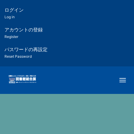
メ
イ
ログイン
匿
ン
Log in
コ
名
ン
アカウントの登録
ユ
テ
Register
ン
ー
ツ
パスワードの再設定
に
Reset Password
ザ
移
動
ー
Togg
用
メ
ニ
ュ
ー