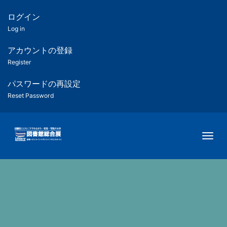
メ
イ
ログイン
匿
ン
Log in
コ
名
ン
アカウントの登録
ユ
テ
Register
ン
ー
ツ
パスワードの再設定
に
Reset Password
ザ
移
動
ー
Togg
用
メ
ニ
ュ
ー