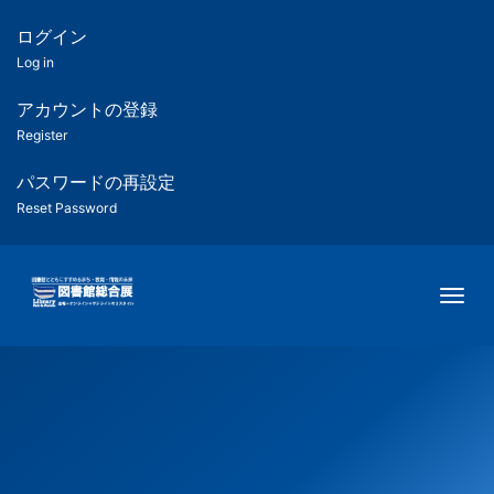
メ
イ
ログイン
匿
ン
Log in
コ
名
ン
アカウントの登録
ユ
テ
Register
ン
ー
ツ
パスワードの再設定
に
Reset Password
ザ
移
動
ー
Togg
用
メ
ニ
ュ
ー