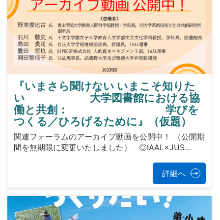
『いまさら聞けない いまこそ知りた
い 大学図書館における協
働と共創： 学びを
つくる／ひろげるために』（仮題）
関連フォーラムのアーカイブ動画を公開中！ （公開期
間を無期限に変更いたしました） ◎IAAL×JUS…
詳細へ