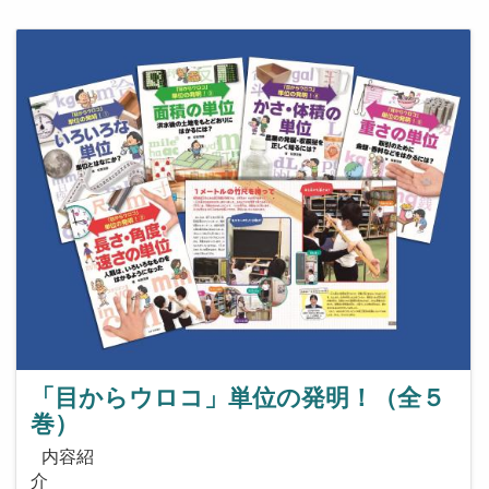
「目からウロコ」単位の発明！（全５
巻）
内容紹
介