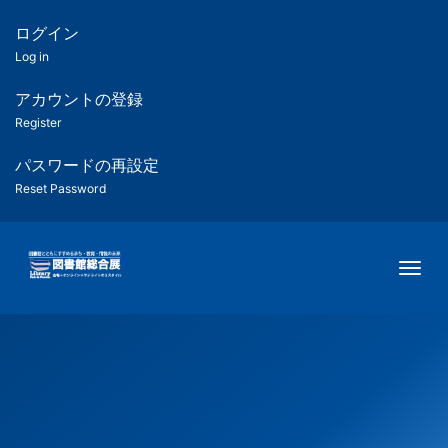
メ
イ
ログイン
匿
ン
Log in
コ
名
ン
アカウントの登録
ユ
テ
Register
ン
ー
ツ
パスワードの再設定
に
Reset Password
ザ
移
動
ー
Togg
用
メ
ニ
ュ
ー