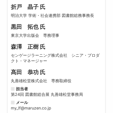
折戸 晶子 氏
明治大学 学術・社会連携部 図書館総務事務長
黒田 拓也 氏
東京大学出版会 専務理事
森澤 正樹 氏
センゲージラーニング株式会社 シニア・プロダ
クト・マネージャー
髙田 恭功 氏
丸善雄松堂株式会社 専務取締役
担当者
第24回 図書館総合展 丸善雄松堂事務局
メール
my_lf@maruzen.co.jp