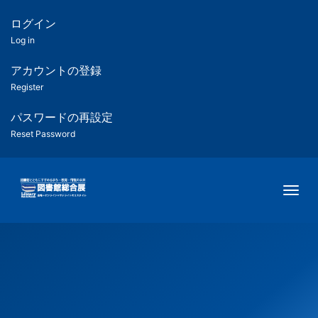
メ
イ
ログイン
匿
ン
Log in
コ
名
ン
アカウントの登録
ユ
テ
Register
ン
ー
ツ
パスワードの再設定
に
Reset Password
ザ
移
動
ー
Togg
用
メ
ニ
ュ
ー