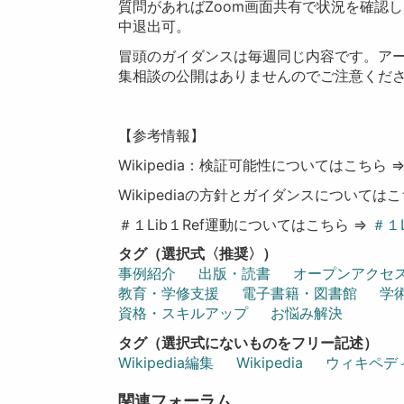
質問があればZoom画面共有で状況を確認
中退出可。
冒頭のガイダンスは毎週同じ内容です。ア
集相談の公開はありませんのでご注意くだ
【参考情報】
Wikipedia：検証可能性についてはこちら 
Wikipediaの方針とガイダンスについては
＃１Lib１Ref運動についてはこちら ⇒
＃１L
タグ（選択式〈推奨〉）
事例紹介
出版・読書
オープンアクセ
教育・学修支援
電子書籍・図書館
学
資格・スキルアップ
お悩み解決
タグ（選択式にないものをフリー記述）
Wikipedia編集
Wikipedia
ウィキペデ
関連フォーラム