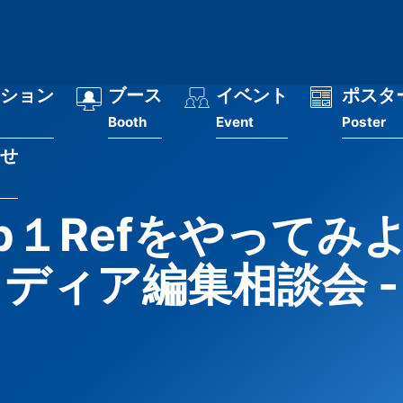
ション
ブース
イベント
ポスタ
Booth
Event
Poster
せ
b１Refをやってみよ
ディア編集相談会 -