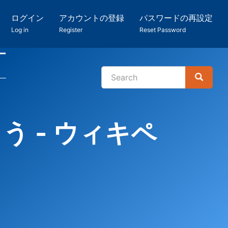
ログイン
アカウントの登録
パスワードの再設定
Log in
Register
Reset Password
ー
Search
Search
検
索
う - ウィキペ