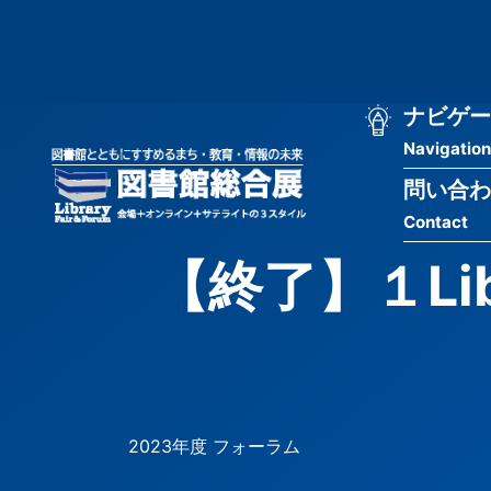
メ
匿
イ
ン
名
コ
ン
メ
ナビゲー
ユ
テ
Navigation
イ
ン
ー
ツ
問い合わ
ン
ザ
に
Contact
移
ナ
ー
動
【終了】１Li
ビ
用
ゲ
メ
ー
ニ
シ
ュ
2023年度 フォーラム
ョ
ー