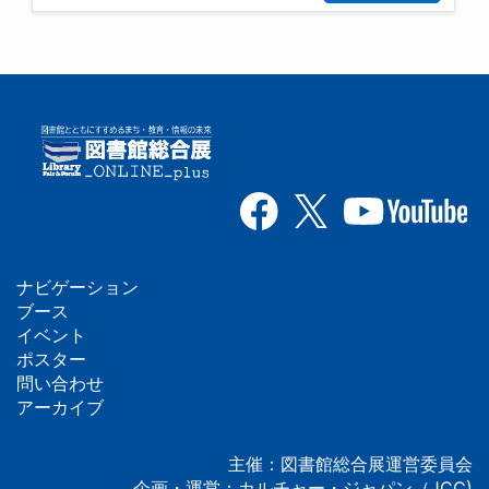
ナビゲーション
フ
ブース
イベント
ッ
ポスター
問い合わせ
タ
アーカイブ
ー
主催：図書館総合展運営委員会
企画・運営：カルチャー・ジャパン（JCC)