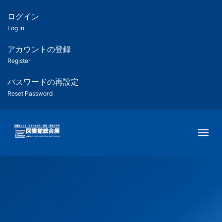
メ
イ
ログイン
匿
ン
Log in
コ
名
ン
アカウントの登録
ユ
テ
Register
ン
ー
ツ
パスワードの再設定
に
Reset Password
ザ
移
動
ー
Togg
用
メ
ニ
ュ
ー