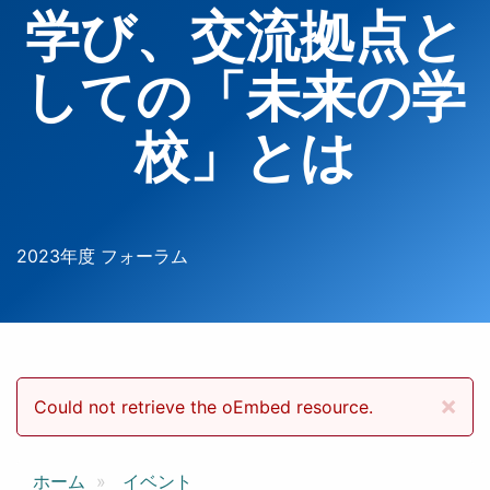
学び、交流拠点と
しての「未来の学
校」とは
2023年度 フォーラム
×
エラーメッセージ
Could not retrieve the oEmbed resource.
ホーム
イベント