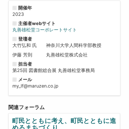
開催年
2023
主催者webサイト
丸善雄松堂コーポレートサイト
登壇者
大竹弘和 氏 神奈川大学人間科学部教授
伊藤 芳則 丸善雄松堂株式会社
担当者
第25回 図書館総合展 丸善雄松堂事務局
メール
my_lf@maruzen.co.jp
関連フォーラム
町民とともに考え、町民とともに進
めるまちづくり