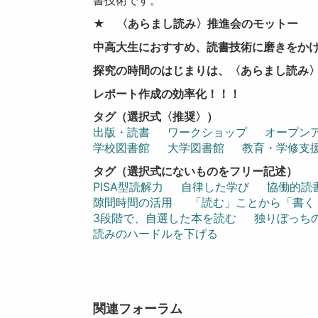
★ 〈あらまし読み〉推進会のモットー
中高大生におすすめ、読書技術に磨きをか
探究の時間のはじまりは、〈あらまし読み
レポート作成の効率化！！！
タグ（選択式〈推奨〉）
出版・読書
ワークショップ
オープン
学校図書館
大学図書館
教育・学修支
タグ（選択式にないものをフリー記述）
PISA型読解力
自律した学び
協働的読
隙間時間の活用
「読む」ことから「書く
3段階で、自選した本を読む
独りぼっち
読みのハードルを下げる
関連フォーラム