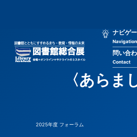
メ
匿
イ
ン
名
コ
ン
メ
ナビゲー
ユ
テ
Navigation
イ
ン
ー
ツ
問い合わ
ン
ザ
に
Contact
移
ナ
ー
動
〈あらま
ビ
用
ゲ
メ
ー
ニ
シ
ュ
2025年度 フォーラム
ョ
ー