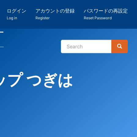
ログイン
アカウントの登録
パスワードの再設定
Log in
Register
Reset Password
ー
Search
Search
検
索
プ つぎは