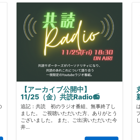
【アーカイブ公開中】
11/25（金）共読Radio📻
の
追記：共読 初のラジオ番組、無事終了し
ました。 ご視聴いただいた方、ありがとう
ょ
ございました。 また、ご出演いただいた今
井…