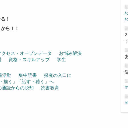
/
ける！
/
〉から！！
アクセス・オープンデータ
お悩み解決
援
資格・スキルアップ
学生
書活動
集中読書
探究の入口に
・描く」「話す・聴く」へ
h
の通読からの脱却
読書教育
h