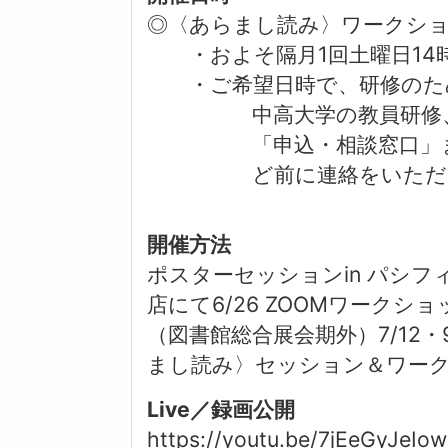
◎〈あらまし読み〉ワークショッ
・およそ隔月1回土曜日14
・ご希望日時で、研修のた
中高大学の教員研修、司書
「申込・相談窓口」まで、
ど前に連絡をいただけま
開催方法
ポスターセッションin パシフィ
店にて6/26 ZOOMワークショ
（図書館総合展会期外）7/12・9
まし読み〉セッション＆ワー
Live／録画公開
https://youtu.be/7jEeGyJeIow