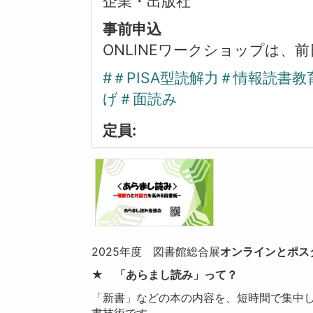
企業・出版社
事前申込
ONLINEワークショップは、
#＃PISA型読解力＃情報読
げ＃面読み
定員:
2025年度 図書館総合展
オンラインとポス
★ 「あらまし読み」って？
「新書」などの本の内容を、短時間で集中
書技術です。