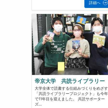
詳細へ
帝京大学 共読ライブラリー
大学全体で読書する仕組みづくりをめざ
「共読ライブラリープロジェクト」も今
で11年目を迎えました。 共読サポーター
ズ…