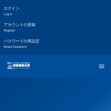
メ
イ
ログイン
匿
ン
Log in
コ
名
ン
アカウントの登録
ユ
テ
Register
ン
ー
ツ
パスワードの再設定
に
Reset Password
ザ
移
動
ー
Togg
用
メ
ニ
ュ
ー