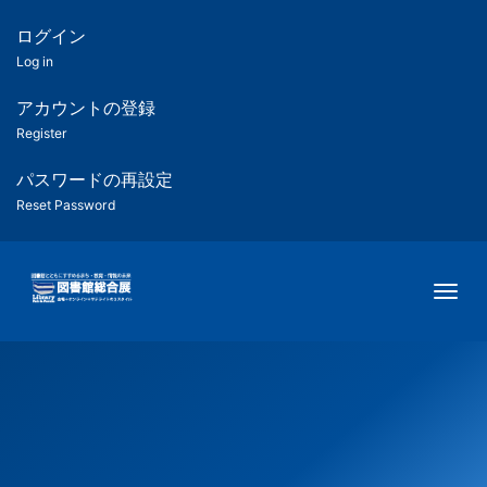
メ
イ
ログイン
匿
ン
Log in
コ
名
ン
アカウントの登録
ユ
テ
Register
ン
ー
ツ
パスワードの再設定
に
Reset Password
ザ
移
動
ー
Togg
用
メ
ニ
ュ
ー