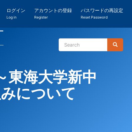
ログイン
アカウントの登録
パスワードの再設定
Log in
Register
Reset Password
ー
Search
Search
検
索
～東海大学新中
組みについて