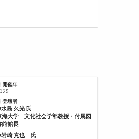
開催年
025
登壇者
●水島 久光 氏
東海大学 文化社会学部教授・付属図
書館館長
●岩崎 克也 氏