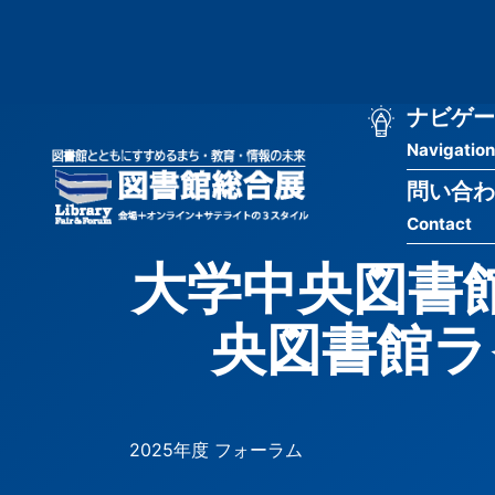
メ
匿
イ
ン
名
コ
ン
メ
ナビゲー
ユ
テ
Navigation
イ
ン
ー
ツ
問い合わ
ン
ザ
に
Contact
移
ナ
ー
動
大学中央図書
ビ
用
央図書館ラ
ゲ
メ
ー
ニ
シ
ュ
2025年度 フォーラム
ョ
ー