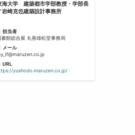
東海大学 建築都市学部教授・学部長
／岩崎克也建築設計事務所
025eventA-
担当者
図書館総合展 丸善雄松堂事務局
メール
y_lf@maruzen.co.jp
URL
ttps://yushodo.maruzen.co.jp/