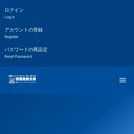
メ
イ
ログイン
匿
ン
Log in
コ
名
ン
アカウントの登録
ユ
テ
Register
ン
ー
ツ
パスワードの再設定
に
Reset Password
ザ
移
動
ー
Togg
用
メ
ニ
ュ
ー