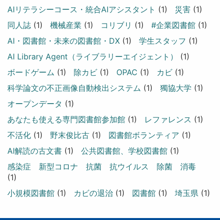
AIリテラシーコース・統合AIアシスタント
(1)
災害
(1)
同人誌
(1)
機械産業
(1)
コリブリ
(1)
#企業図書館
(1)
AI・図書館・未来の図書館・DX
(1)
学生スタッフ
(1)
AI Library Agent（ライブラリーエイジェント）
(1)
ボードゲーム
(1)
除カビ
(1)
OPAC
(1)
カビ
(1)
科学論文の不正画像自動検出システム
(1)
獨協大学
(1)
オープンデータ
(1)
あなたも使える専門図書館参加館
(1)
レファレンス
(1)
不活化
(1)
野末俊比古
(1)
図書館ボランティア
(1)
AI解読の古文書
(1)
公共図書館、学校図書館
(1)
感染症 新型コロナ 抗菌 抗ウイルス 除菌 消毒
(1)
小規模図書館
(1)
カビの退治
(1)
図書館
(1)
埼玉県
(1)