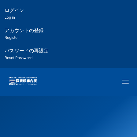
メ
イ
ログイン
匿
ン
Log in
コ
名
ン
アカウントの登録
ユ
テ
Register
ン
ー
ツ
パスワードの再設定
に
Reset Password
ザ
移
動
ー
Togg
用
メ
ニ
ュ
ー